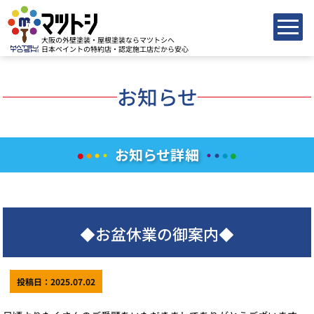
大阪の外壁塗装・屋根塗装ならマツトシへ
日本ペイントの特約店・認定施工店だから安心
お知らせ
お知らせ詳細
●
●
●
●
●
●
●
●
◆お盆休業の御案内◆
投稿日：2025.07.02