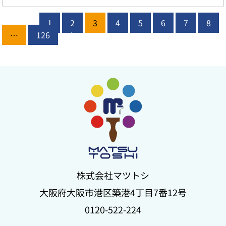
1
2
3
4
5
6
7
8
続きを読む
« 前へ
…
126
次へ »
株式会社マツトシ
大阪府大阪市港区築港4丁目7番12号
0120-522-224