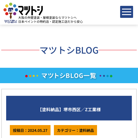
大阪の外壁塗装・屋根塗装ならマツトシへ
日本ペイントの特約店・認定施工店だから安心
マツトシBLOG
マツトシBLOG一覧
●
●
●
●
●
●
●
●
【塗料納品】堺市西区／Z工業様
投稿日：2024.05.27
カテゴリー：塗料納品